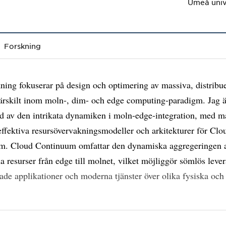
Umeå univ
Forskning
ning fokuserar på design och optimering av massiva, distribu
ärskilt inom moln-, dim- och edge computing-paradigm. Jag är
ad av den intrikata dynamiken i moln-edge-integration, med må
effektiva resursövervakningsmodeller och arkitekturer för Clo
m. Cloud Continuum omfattar den dynamiska aggregeringen 
a resurser från edge till molnet, vilket möjliggör sömlös leve
rade applikationer och moderna tjänster över olika fysiska och