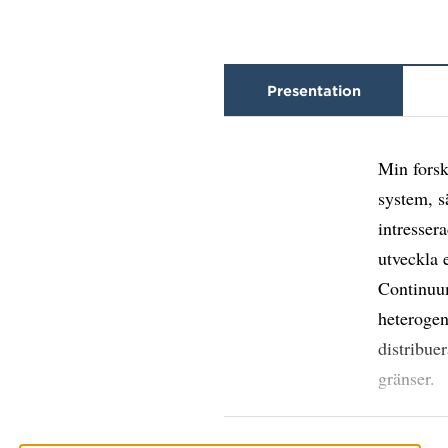
Presentation
Min forsk
system, s
intresser
utveckla 
Continuu
heterogen
distribue
gränser.