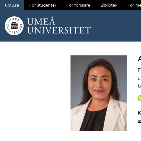
umu.se
För studenter
För forskare
Bibliotek
För me
Hoppa direkt till innehållet
Huvudmenyn dold.
F
u
b
K