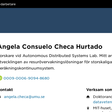
darbetare
Angela Consuelo Checa Hurtado
orskare vid Autonomous Distributed Systems Lab. Mitt ar
tvecklingen av resurövervakningslösningar för storskaliga
eräkningskontinuumsystem.
0009-0006-9094-8680
ontakt
Verksam so
angela.checa@umu.se
Doktoran
datavete
MIT-huset,