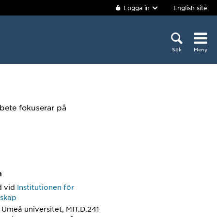
Logga in
English site
Sök
Meny
bete fokuserar på
m
d
vid
Institutionen för
nskap
 Umeå universitet, MIT.D.241