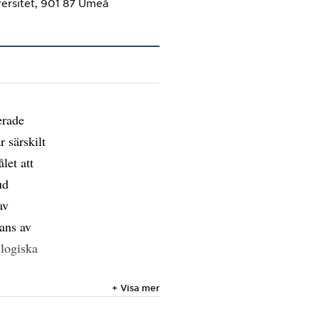
ersitet, 901 87 Umeå
erade
 särskilt
let att
ud
av
rans av
 logiska
+ Visa mer