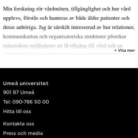
Min forskning rör vårdmöten, tillgänglighet och hur vård
upplevs, förstås och hanteras av både äldre patienter och
deras anhöriga. Jag är särskilt intresserad av hur relationer,
kommunikation och organisatoriska strukturer påverkar
människors möjligheter att få tillgång till vård och att
+ Visa mer
navigera i hälso‑ och sjukvårdssystemet.
Mitt avhandlingsarbete fokuserade på vårdmötet i
hemsjukvård och byggde på sammanställda erfarenheter
Umeå universitet
från sjuksköterskor och äldre personer:
Experiences of
901 87 Umeå
care encounters in Swedish home care setting:
Tel: 090-786 50 00
perspectives from older persons and home care nurse
s.
Hitta till oss
Jag är postdoktor vid Umeå universitet inom
Kontakta oss
forskningsprojektet
Mapping the Maze
. Projektet syftar till
Press och media
att tillsammans med äldre personer med multisjuklighet