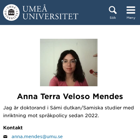
Hoppa direkt till innehållet
Sök
Meny
Huvudmenyn dold.
Anna Terra Veloso Mendes
Jag är doktorand i Sámi dutkan/Samiska studier med
inriktning mot språkpolicy sedan 2022.
Kontakt
anna.mendes@umu.se