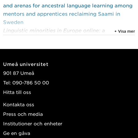
and arenas for ancestral language learning among
mentors and apprentices reclaiming Saami in
Sweden
Linguistic minorities in Europe online: a
+ Visa mer
multimodal, peer-reviewed digital publication
Veloso Mendes, Anna Terra
Visa publikationer i DiVA
Umeå universitet
901 87 Umeå
Tel: 090-786 50 00
Hitta till oss
Kontakta oss
Press och media
Institutioner och enheter
Ge en gåva