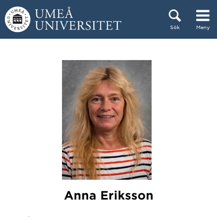
Hoppa direkt till innehållet
Sök
Meny
Huvudmenyn dold.
Anna Eriksson