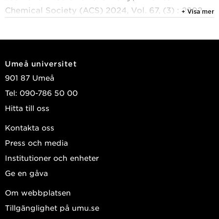
Chemical Society (ACS) 2024, Vol. 67, (3) : 2202-
+ Visa mer
2219
Andréasson, Måns; Donzel, Maxime; Abrahamsson,
Alva; et al.
Umeå universitet
2024
901 87 Umeå
A drug discovery pipeline for MAPK/ERK pathway
Tel: 090-786 50 00
Inhibitors in caenorhabditis elegans
Hitta till oss
Cancer Research Communications
, American
Association For Cancer Research (AACR) 2024,
Kontakta oss
Vol. 4, (9) : 2454-2462
Press och media
Gorgoń, Szymon; Billing, Ola; Eriksson, Anna U.; et
Institutioner och enheter
al.
Ge en gåva
2022
Om webbplatsen
Enhanced cytotoxicity of a novel family of ATPase
Tillgänglighet på umu.se
inhibitors in colorectal cancer cells with high NAT2