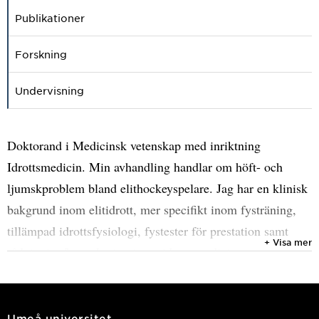
Publikationer
Forskning
Undervisning
Doktorand i Medicinsk vetenskap med inriktning
Idrottsmedicin. Min avhandling handlar om höft- och
ljumskproblem bland elithockeyspelare. Jag har en klinisk
bakgrund inom elitidrott, mer specifikt inom fysträning,
tillämpad idrottsfysiologi, fystester för prestation samt
+ Visa mer
rådgivning/konsultation inom idrottsmedicin.
Jag innehar både kandidat- och magisterexamen i
Idrottsmedicin samt en kandidatexamen i Psykologi. Alla
Umeå universitet