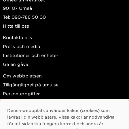
från Umeå Universitet.
901 87 Umeå
Tel: 090-786 50 00
Har tidigare spelat ishockey, jobbat som talangscout på
NHL-nivå samt spelarutvecklare med spelare från U16 -
Hitta till oss
NHL.
Kontakta oss
Press och media
Institutioner och enheter
Ge en gåva
Om webbplatsen
Tillgänglighet på umu.se
Personuppgifter
Hantera kakor
Denna webbplats använder kakor (cookies) som
Cookie-samtycke
Facebook
lagras i din webbläsare. Vissa kakor är nödvändiga
Instagram
för att sidan ska fungera korrekt och andra är