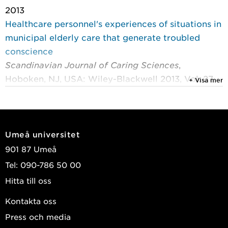
2013
Healthcare personnel's experiences of situations in
municipal elderly care that generate troubled
conscience
Scandinavian Journal of Caring Sciences
,
Hoboken, NJ, USA: Wiley-Blackwell 2013, Vol. 27,
+ Visa mer
(2) : 215-223
Ericson-Lidman, Eva; Norberg, Astrid; Persson,
Birgitta; et al.
Umeå universitet
2009
901 87 Umeå
Personality traits among burnt out and non-burnt
Tel: 090-786 50 00
out health-care personnel at the same workplaces:
Hitta till oss
a pilot study
International Journal of Mental Health Nursing
,
Kontakta oss
John Wiley & Sons 2009, Vol. 18, (5) : 336-348
Press och media
Gustafsson, Gabriella; Persson, Birgitta; Eriksson,