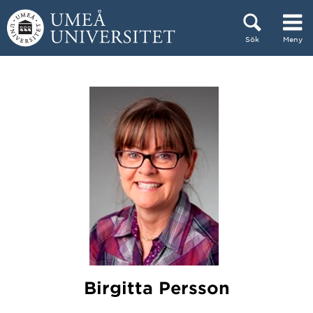
Hoppa direkt till innehållet
Sök
Meny
Huvudmenyn dold.
Birgitta Persson