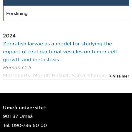
Forskning
2024
Zebrafish larvae as a model for studying the
impact of oral bacterial vesicles on tumor cell
growth and metastasis
Human Cell
Metsäniitty, Marjut; Hasnat, Saika; Öhman, Carina;
+ Visa mer
et al.
2024
Extracellular vesicles from Aggregatibacter
Umeå universitet
actinomycetemcomitans exhibit potential
901 87 Umeå
antitumorigenic effects in oral cancer: a
Tel: 090-786 50 00
comparative in vitro study