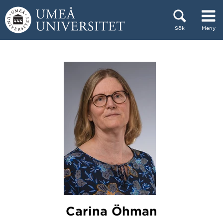
Hoppa direkt till innehållet
Sök
Meny
Huvudmenyn dold.
Carina Öhman