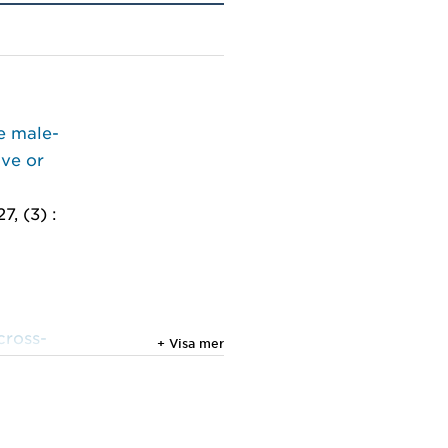
e male-
ive or
7, (3) :
cross-
+ Visa mer
on as a
t
 at
 Finnish