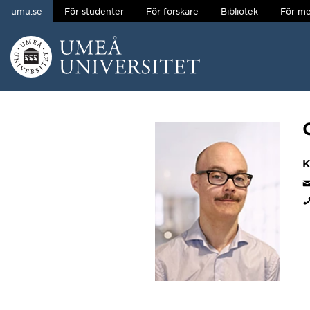
umu.se
För studenter
För forskare
Bibliotek
För me
Hoppa direkt till innehållet
Huvudmenyn dold.
K