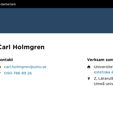
darbetare
Carl Holmgren
ontakt
Verksam so
carl.holmgren@umu.se
Universite
estetiska 
090-786 89 26
Z, Lärarut
Umeå univ