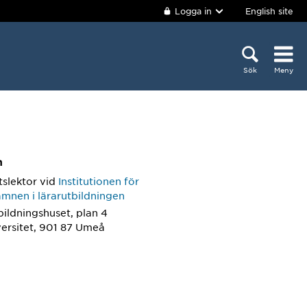
Logga in
English site
Sök
Meny
m
tslektor
vid
Institutionen för
ämnen i lärarutbildningen
bildningshuset, plan 4
ersitet, 901 87 Umeå