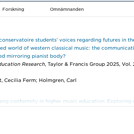
Forskning
Omnämnanden
onservatoire students’ voices regarding futures in th
ed world of western classical music: the communicat
ed mirroring pianist body?
ducation Research
, Taylor & Francis Group 2025, Vol. 2
8
, Cecilia Ferm; Holmgren, Carl
ing conformity in higher music education: Exploring 
ntal collaborative workshops on musical interpretati
cultivate becoming musicians’ professional judgemen
h in Arts and Education
, Department of Art and Media
f Arts, Design and Architecture, Aalto University; The