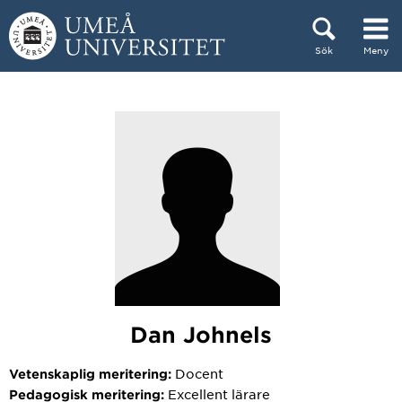
Hoppa direkt till innehållet
Sök
Meny
Huvudmenyn dold.
Dan Johnels
Docent
Vetenskaplig meritering:
Excellent lärare
Pedagogisk meritering: