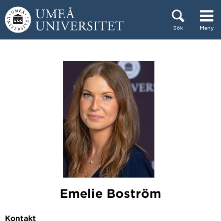
Hoppa direkt till innehållet
Sök
Meny
Huvudmenyn dold.
Emelie Boström
Kontakt