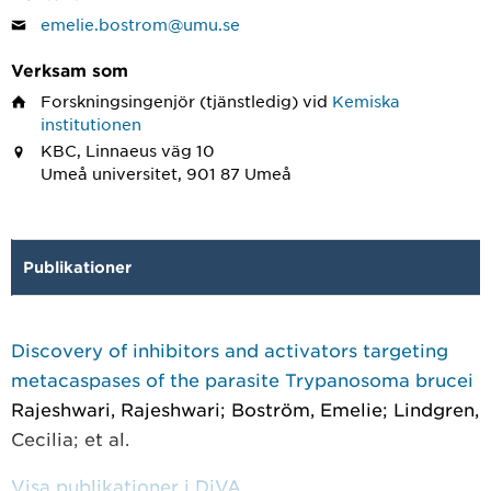
emelie.bostrom@umu.se
Verksam som
Forskningsingenjör
(tjänstledig) vid
Kemiska
institutionen
KBC, Linnaeus väg 10
Umeå universitet, 901 87 Umeå
Publikationer
Discovery of inhibitors and activators targeting
metacaspases of the parasite Trypanosoma brucei
Rajeshwari, Rajeshwari; Boström, Emelie; Lindgren,
Cecilia; et al.
Visa publikationer i DiVA