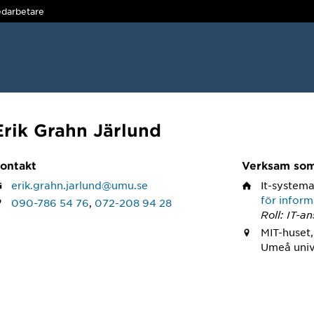
darbetare
Erik Grahn Järlund
ontakt
Verksam so
erik.grahn.jarlund@umu.se
It-system
för inform
090-786 54 76
,
072-208 94 28
Roll: IT-a
MIT-huset
Umeå univ