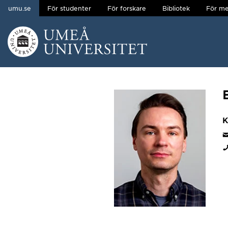
umu.se
För studenter
För forskare
Bibliotek
För me
Hoppa direkt till innehållet
Huvudmenyn dold.
K