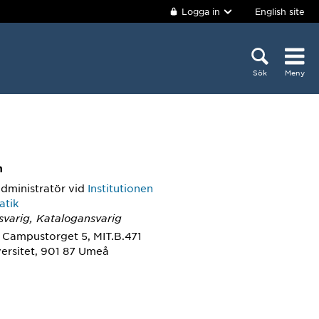
Logga in
English site
Sök
Meny
m
administratör
vid
Institutionen
atik
nsvarig, Katalogansvarig
, Campustorget 5, MIT.B.471
ersitet, 901 87 Umeå