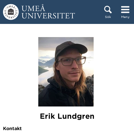
Hoppa direkt till innehållet
Sök
Meny
Huvudmenyn dold.
Erik Lundgren
Kontakt