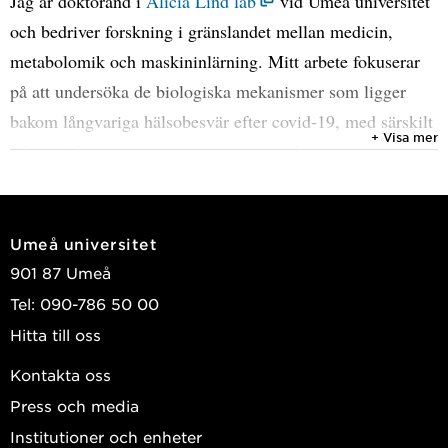
Jag är doktorand i
Alicia Lind lab
vid Umeå universitet
och bedriver forskning i gränslandet mellan medicin,
metabolomik och maskininlärning. Mitt arbete fokuserar
på att undersöka de biologiska mekanismer som ligger
bakom långvariga hälsobesvär efter covid-19, med särskilt
+ Visa mer
fokus på kroppens ämnesomsättning och immunrespons.
Genom att analysera stora mängder omics-data i
kombination med avancerade algoritmer syftar min
Umeå universitet
forskning till att identifiera biomarkörer och mönster som
901 87 Umeå
kan förbättra diagnostik och förståelse för sjukdomens
Tel: 090-786 50 00
långsiktiga effekter. Målet är att bidra till mer
Hitta till oss
individanpassad vård och bättre verktyg för att förutsäga
Kontakta oss
och hantera framtida hälsoutmaningar.
Press och media
Institutioner och enheter