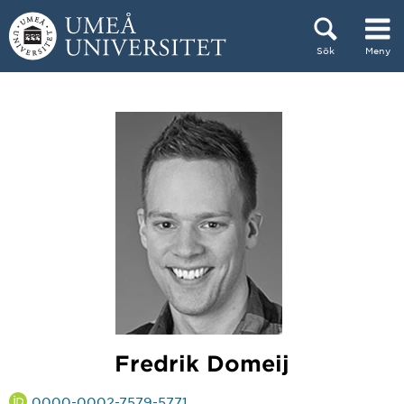
Hoppa direkt till innehållet
Sök
Meny
Huvudmenyn dold.
Fredrik Domeij
0000-0002-7579-5771