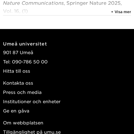
Nature Communications
, Springer Nature 2025,
Vol. 16, (1)
+ Visa mer
Corredor, Luisa; Vergou, Georgia Antonia; Skalický,
Vladimír; et al.
2024
Umeå universitet
In vivo proteolytic profiling of the type I and type
901 87 Umeå
II metacaspases in Chlamydomonas reinhardtii
Tel: 090-786 50 00
exposed to salt stress
Hitta till oss
Physiologia Plantarum
, John Wiley & Sons 2024,
Vol. 176, (3)
Kontakta oss
Vergou, Georgia Antonia; Bajhaiya, Amit K.;
Press och media
Corredor, Luisa; et al.
Institutioner och enheter
Visa publikationer i DiVA
Ge en gåva
Om webbplatsen
Tillgänglighet på umu.se