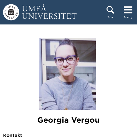
Hoppa direkt till innehållet
Sök
Meny
Huvudmenyn dold.
Georgia Vergou
Kontakt