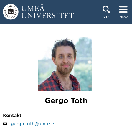
Hoppa direkt till innehållet
Sök
Meny
Huvudmenyn dold.
Gergo Toth
Kontakt
gergo.toth@umu.se