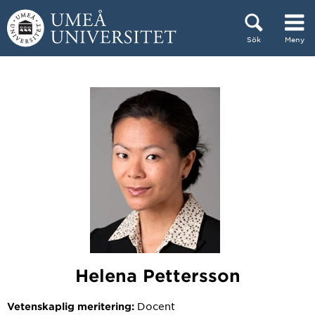
Hoppa direkt till innehållet
Sök
Meny
Huvudmenyn dold.
Helena Pettersson
Docent
Vetenskaplig meritering: