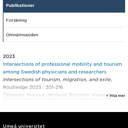
Publikationer
Forskning
Omnämnanden
2023
Intersections of professional mobility and tourism
among Swedish physicians and researchers
Intersections of tourism, migration, and exile
,
Routledge 2023 : 201-216
Öhlander, Magnus; Wolanik Boström, Katarzyna;
+ Visa mer
Pettersson, Helena
2022
Kulturell förståelse av nyfikenhet: folklore, fantasi,
Umeå universitet