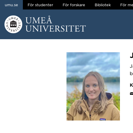
umu.se
För studenter
För forskare
Bibliotek
För me
Hoppa direkt till innehållet
Huvudmenyn dold.
J
b
K