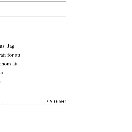
us. Jag
fi för att
enom att
sa
m
+ Visa mer
mbus,
 de
ener från