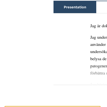
Presentation
Jag är do
Jag under
använder 
undersöka
belysa de
patogener
förbättra
Jag börja
Ohio, USA
bindnings
tryptofan