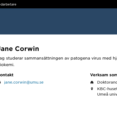
darbetare
Jane Corwin
ag studerar sammansättningen av patogena virus med hjä
iokemi.
ontakt
Verksam so
jane.corwin@umu.se
Doktoran
KBC-huset
Umeå univ