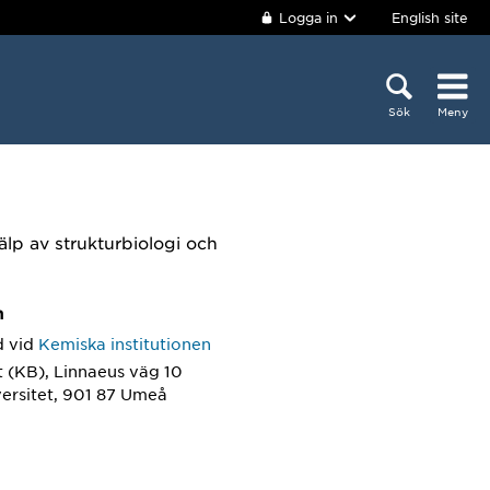
Logga in
English site
Sök
Meny
lp av strukturbiologi och
m
d
vid
Kemiska institutionen
 (KB), Linnaeus väg 10
ersitet, 901 87 Umeå