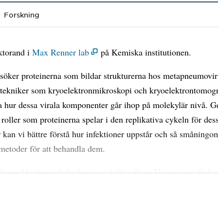
Forskning
ktorand i
Max Renner lab
på Kemiska institutionen.
söker proteinerna som bildar strukturerna hos metapneumovir
tekniker som kryoelektronmikroskopi och kryoelektrontomogra
 hur dessa virala komponenter går ihop på molekylär nivå. G
 roller som proteinerna spelar i den replikativa cykeln för des
 kan vi bättre förstå hur infektioner uppstår och så småningo
 metoder för att behandla dem.
de med biokemisk forskning vid Ohio State University i Colu
, där jag tillämpade en biofysisk metod för att karakterisera
interaktioner som gör att vissa bakterier kan reglera sina
nivåer. Jag har en masterexamen i strukturell biologi av patog