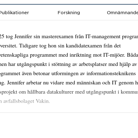
Publikationer
Forskning
Omnämnand
25 tog Jennifer sin masterexamen från IT-management progr
ersitet. Tidigare tog hon sin kandidatexamen från det
vetenskapliga programmet med inriktning mot IT-mijöer. Båd
n har utgångspunkt i stöttning av arbetsplatser med hjälp av 
ogrammet även betonar utformingen av informationsteknikens
ng. Jennifer arbetar nu vidare med människan och IT genom 
sprojekt om hållbara datakulturer med utgångspunkt i komm
h avfallsbolaget Vakin.
forskning ämnar Jennifer till att använda sig av kvalitativa me
ra hur organisationer utvecklar datakulturer för att möjliggöra
ll och effektiv data-och AI-användning. Genom intervjuer oc