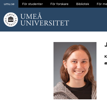
umu.se
För studenter
För forskare
Bibliotek
För me
Hoppa direkt till innehållet
Huvudmenyn dold.
K