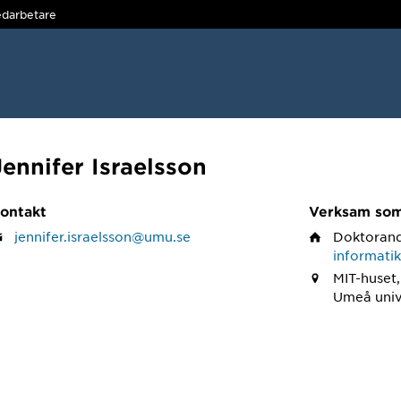
darbetare
Jennifer Israelsson
ontakt
Verksam so
jennifer.israelsson@umu.se
Doktoran
informati
MIT-huset
Umeå univ