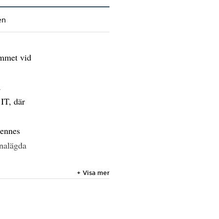
en
ammet vid
a
IT, där
hennes
unalägda
+ Visa mer
toder för
 både
h