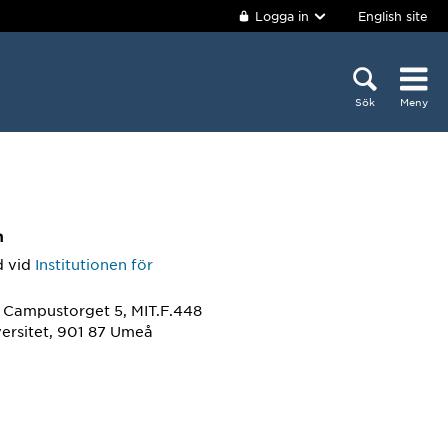
Logga in
English site
Sök
Meny
m
d
vid
Institutionen för
k
, Campustorget 5, MIT.F.448
ersitet, 901 87 Umeå