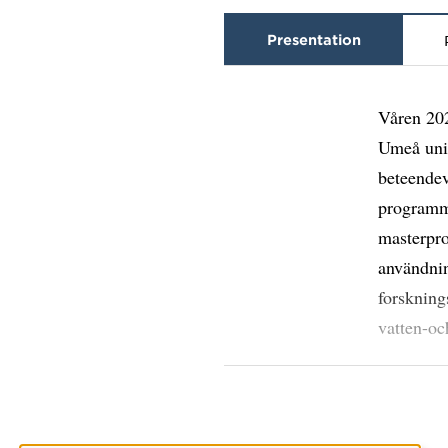
Presentation
Våren 20
Umeå univ
beteende
programme
masterpr
användni
forskning
vatten-oc
I hennes 
att stude
ansvarsfu