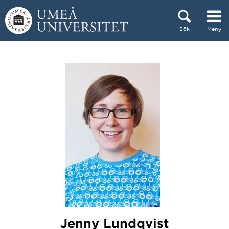
Hoppa direkt till innehållet
Sök
Meny
Huvudmenyn dold.
Jenny Lundqvist