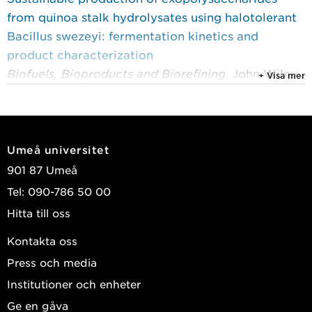
from quinoa stalk hydrolysates using halotolerant
Bacillus swezeyi: fermentation kinetics and
product characterization
Biofuels, Bioproducts and Biorefining
, John Wiley
+ Visa mer
& Sons 2025, Vol. 19, (5) : 1326-1348
Miranda, Diego A.; Martin, Carlos; Carrasco,
Cristhian; et al.
Umeå universitet
2023
901 87 Umeå
Production and characterization of poly(3-
Tel: 090-786 50 00
hydroxybutyrate) from Halomonas boliviensis LC1
Hitta till oss
cultivated in hydrolysates of quinoa stalks
Fermentation
, MDPI 2023, Vol. 9, (6)
Kontakta oss
Miranda, Diego A.; Marín, Katherine; Sundman, Ola;
Press och media
et al.
Institutioner och enheter
2022
Ge en gåva