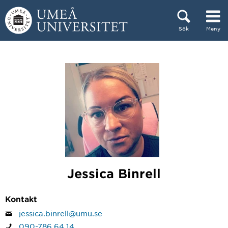
Hoppa direkt till innehållet
Sök
Meny
Huvudmenyn dold.
Jessica Binrell
Kontakt
jessica.binrell@umu.se
090-786 64 14