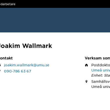
darbetare
Joakim Wallmark
ontakt
Verksam so
joakim.wallmark@umu.se
Postdokto
Umeå univ
090-786 63 67
Enhet: Sta
Samhällsv
Umeå univ