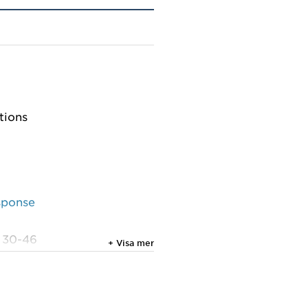
tions
esponse
: 30-46
+ Visa mer
eported