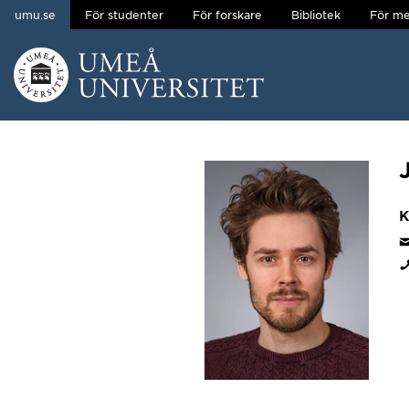
umu.se
För studenter
För forskare
Bibliotek
För me
Hoppa direkt till innehållet
Huvudmenyn dold.
K