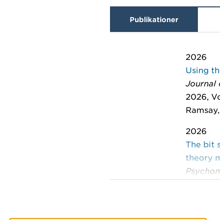
Publikationer
2026
Using th
Journal 
2026, Vo
Ramsay, 
2026
The bit 
theory 
Psychom
Wallmar
2026
Developi