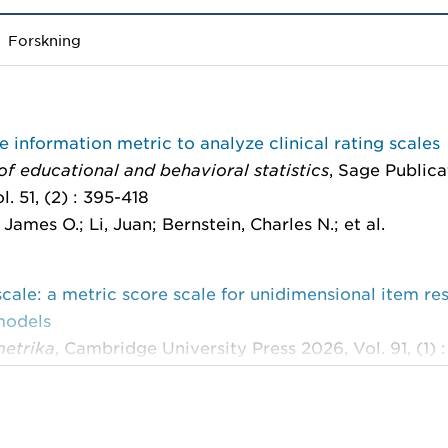
Forskning
e information metric to analyze clinical rating scales
of educational and behavioral statistics
, Sage Publica
l. 51, (2) : 395-418
James O.; Li, Juan; Bernstein, Charles N.; et al.
scale: a metric score scale for unidimensional item r
models
etrika
, Cambridge University Press 2026, Vol. 91, (1) 
k, Joakim; Wiberg, Marie
ng and validating a frailty score based on patient-r