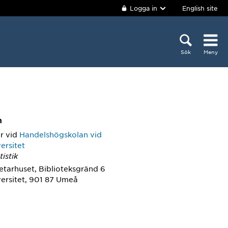
Logga in
English site
Sök
Meny
m
r
vid
Handelshögskolan vid
ersitet
tistik
etarhuset, Biblioteksgränd 6
ersitet, 901 87 Umeå