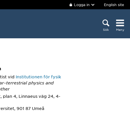
Logga in
English site
Sök
Meny
m
tist
vid
Institutionen för fysik
ar–terrestrial physics and
ther
, plan 4, Linnaeus väg 24, 4-
ersitet, 901 87 Umeå