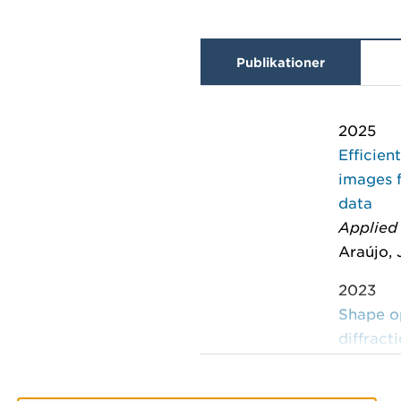
Publikationer
2025
Efficien
images f
data
Applied
Araújo, 
2023
Shape op
diffract
Journal
Araujo-C