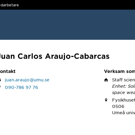
darbetare
Juan Carlos Araujo-Cabarcas
ontakt
Verksam so
juan.araujo@umu.se
Staff scien
Enhet: Sol
090-786 97 76
space wea
Fysikhuset
0506
Umeå univ