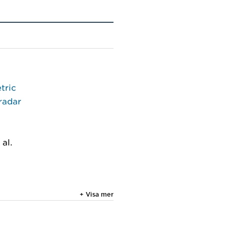
tric
radar
al.
+ Visa mer
Eddie