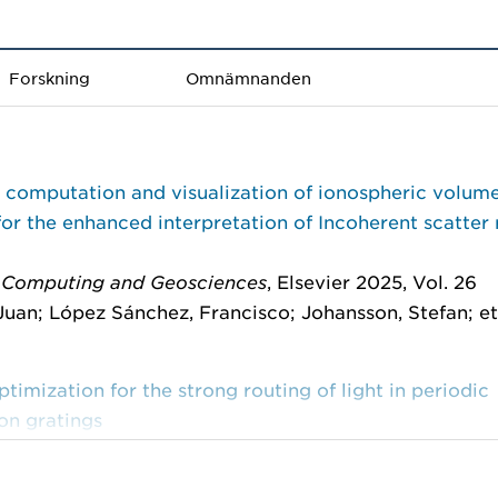
Forskning
Omnämnanden
t computation and visualization of ionospheric volume
or the enhanced interpretation of Incoherent scatter 
 Computing and Geosciences
, Elsevier 2025, Vol. 26
Juan; López Sánchez, Francisco; Johansson, Stefan; et 
timization for the strong routing of light in periodic
ion gratings
 of Computational Physics
, Elsevier 2023, Vol. 472
abarcas, Juan Carlos; Engström, Christian; Wadbro, 