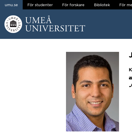
umu.se
För studenter
För forskare
Bibliotek
För me
Hoppa direkt till innehållet
Huvudmenyn dold.
K