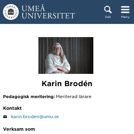
Hoppa direkt till innehållet
Sök
Meny
Huvudmenyn dold.
Karin Brodén
Meriterad lärare
Pedagogisk meritering:
Kontakt
karin.broden@umu.se
Verksam som