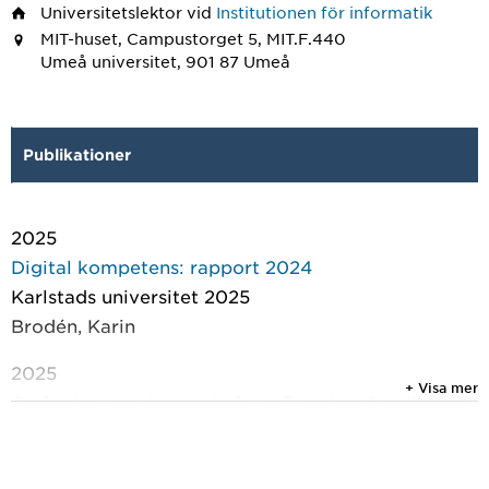
Universitetslektor
vid
Institutionen för informatik
MIT-huset, Campustorget 5, MIT.F.440
Umeå universitet, 901 87 Umeå
Publikationer
2025
Digital kompetens: rapport 2024
Karlstads universitet 2025
Brodén, Karin
2025
+ Visa mer
Gathering requirements for IoT-assisted wellbeing
in elementary school—a multi-stakeholder
perspective