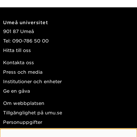
Frontiers in Education
, Frontiers Media S.A. 2025,
Vol. 10
Brodén, Karin; Andersson, Jonas; Kitkowska,
Umeå universitet
Agnieszka; et al.
901 87 Umeå
2025
Tel: 090-786 50 00
A set of proposed moral principles for knowledge
Hitta till oss
accumulation
Kontakta oss
ECRM 2025, European Conference on Research
Methodology for Business and Management
Press och media
Studies, Ulster University, Ireland, June 19-20,
Institutioner och enheter
2025
Ge en gåva
Brodén, Karin; Crusoe, Jonathan
Om webbplatsen
2025
Tillgänglighet på umu.se
Designing data-driven services to increase
Personuppgifter
perceived safety in public outdoor environments
Hantera kakor
QUIS19, International Research Symposium on