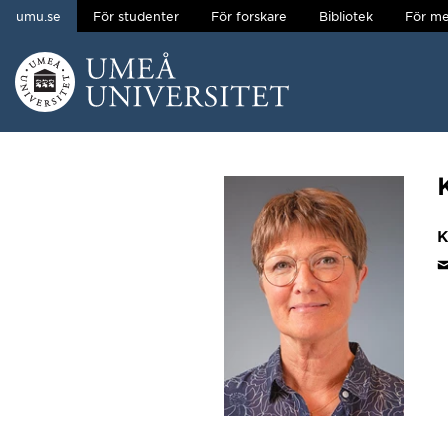
umu.se
För studenter
För forskare
Bibliotek
För me
Hoppa direkt till innehållet
Huvudmenyn dold.
K