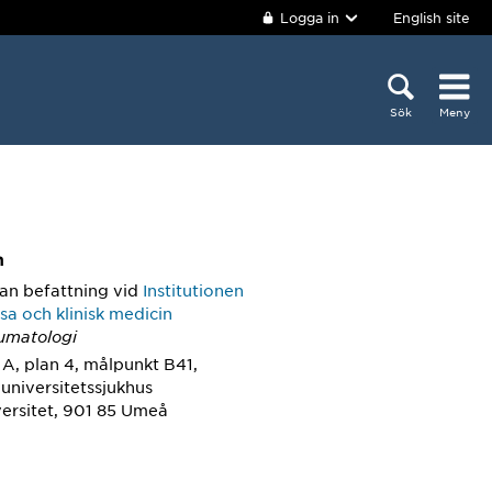
Logga in
English site
Sök
Meny
m
an befattning
vid
Institutionen
lsa och klinisk medicin
umatologi
A, plan 4, målpunkt B41,
universitetssjukhus
ersitet, 901 85 Umeå