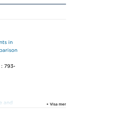
nts in
parison
 : 793-
ce and
+ Visa mer
, Vol.