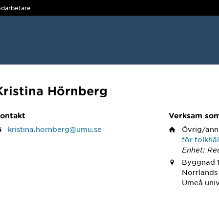
darbetare
Kristina Hörnberg
ontakt
Verksam so
kristina.hornberg@umu.se
Övrig/ann
för folkhä
Enhet: Re
Byggnad 1
Norrlands 
Umeå univ