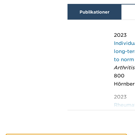
Publikationer
2023
Individu
long-ter
to norm
Arthriti
800
Hörnberg
2023
Rheumato
associat
Scandin
52, (1) :