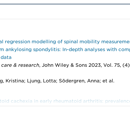
al regression modelling of spinal mobility measureme
m ankylosing spondylitis: In-depth analyses with com
 data
s care & research
, John Wiley & Sons 2023, Vol. 75, (4)
, Kristina; Ljung, Lotta; Södergren, Anna; et al.
id cachexia in early rheumatoid arthritis: prevalen
ed variables
avian Journal of Rheumatology
, Taylor & Francis 2023
 10-16