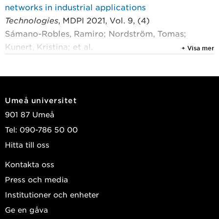
networks in industrial applications
Technologies
, MDPI 2021, Vol. 9, (4)
Sámano-Robles, Ramiro; Nordström, Tomas;
Kunert, Kristina; et al.
+ Visa mer
2020
Proceedings of the 18th Student Conference in
Interaction Technology and Design and the 6th
Umeå universitet
Student Conference in Electronics and
901 87 Umeå
Mechatronics
Tel: 090-786 50 00
Interaction and Media Technology Report Series
,
Hitta till oss
1/2020
Söderström, Ulrik; Freidovich, Leonid B.;
Kontakta oss
Nordström, Tomas; et al.
Press och media
2019
Institutioner och enheter
On the Interference Management Between Non-
Ge en gåva