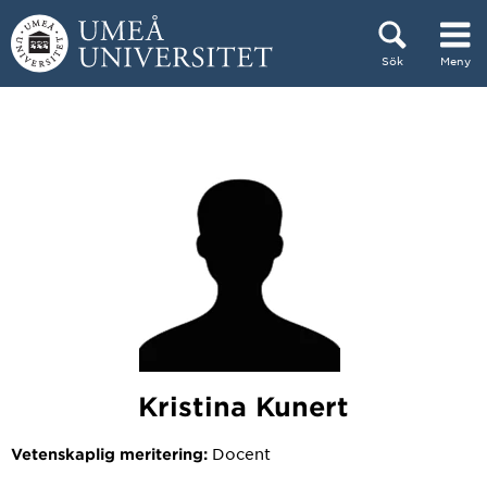
Hoppa direkt till innehållet
Sök
Meny
Huvudmenyn dold.
Kristina Kunert
Docent
Vetenskaplig meritering: