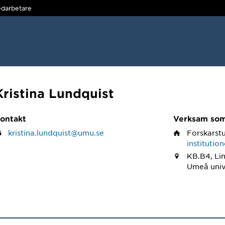
darbetare
Kristina Lundquist
ontakt
Verksam so
kristina.lundquist@umu.se
Forskarst
institutio
KB.B4, Li
Umeå univ