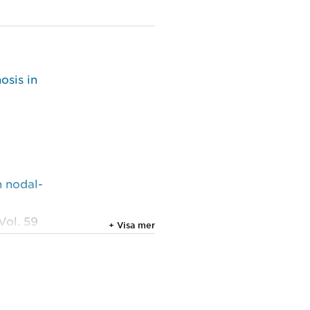
osis in
h nodal-
Vol. 59
+ Visa mer
; et al.
apse