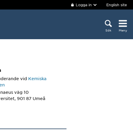
Logga in
English site
Sök
Meny
m
uderande
vid
Kemiska
nen
nnaeus väg 10
ersitet, 901 87 Umeå