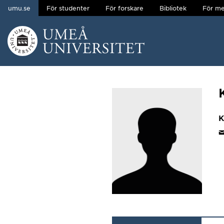
umu.se
För studenter
För forskare
Bibliotek
För me
Hoppa direkt till innehållet
Huvudmenyn dold.
K