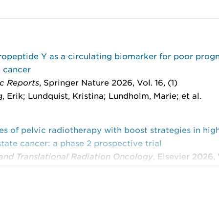
opeptide Y as a circulating biomarker for poor progn
e cancer
ic Reports
, Springer Nature 2026, Vol. 16, (1)
, Erik; Lundquist, Kristina; Lundholm, Marie; et al.
 of pelvic radiotherapy with boost strategies in hig
state cancer: a phase 2 prospective trial
 and Translational Radiation Oncology
, Elsevier 2026, 
erg-Karlsson, Camilla; Notstam, Kristina; Tavelin, Björn
mic insights into prostate cancer treatment and rel
, MDPI 2025, Vol. 17, (24)