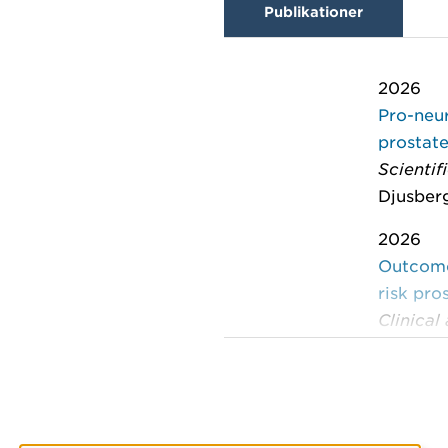
Publikationer
2026
Pro-neur
prostat
Scientif
Djusberg
2026
Outcomes
risk pro
Clinical
Thellenb
2025
Metabolo
Cancers