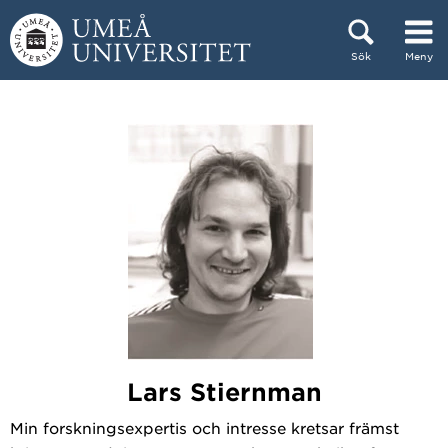
Hoppa direkt till innehållet
Sök
Meny
Huvudmenyn dold.
Lars Stiernman
Min forskningsexpertis och intresse kretsar främst