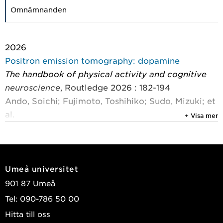
Omnämnanden
2026
Positron emission tomography: dopamine
The handbook of physical activity and cognitive
neuroscience
, Routledge 2026 : 182-194
Ando, Soichi; Fujimoto, Toshihiko; Sudo, Mizuki; et
al.
+ Visa mer
2026
Total N-acetylaspartate: a potential early
biomarker of depression?
Umeå universitet
Journal of Affective Disorders
, Elsevier 2026, Vol.
901 87 Umeå
408
Tel: 090-786 50 00
Hudhud, Lina; Haney, Michael; Petrovic, Predrag;
Hitta till oss
et al.