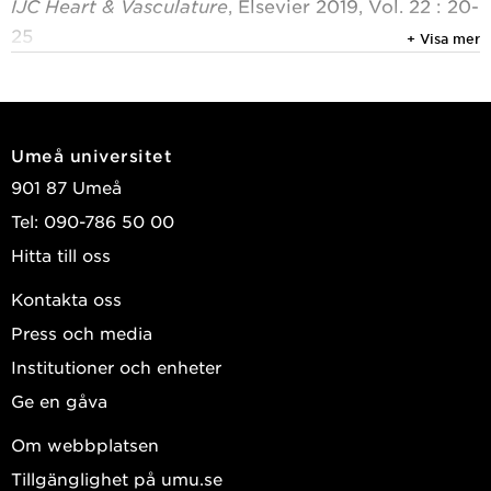
IJC Heart & Vasculature
, Elsevier 2019, Vol. 22 : 20-
25
+ Visa mer
Larsson, Lena; Johansson, Bengt; Sandberg,
Camilla; et al.
2019
Umeå universitet
Adults with congenital heart disease overestimate
901 87 Umeå
their physical activity level
Tel: 090-786 50 00
IJC Heart & Vasculature
, Elsevier 2019, Vol. 22 : 13-
Hitta till oss
17
Larsson, Lena; Johansson, Bengt; Wadell, Karin; et
Kontakta oss
al.
Press och media
2019
Institutioner och enheter
Aerobic capacity in adolescence is associated
Ge en gåva
with time to intervention in adult men with atrial
Om webbplatsen
septal defects
Tillgänglighet på umu.se
International Journal of Cardiology
, Elsevier 2019,