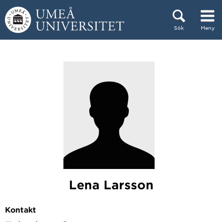
Hoppa direkt till innehållet
Sök
Meny
Huvudmenyn dold.
Lena Larsson
Kontakt