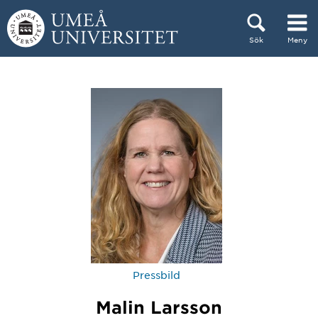
Hoppa direkt till innehållet
Sök
Meny
Huvudmenyn dold.
Pressbild
Malin Larsson