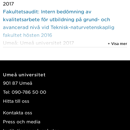
2017
Fakultetsaudit: Intern bedömning av
kvalitetsarbete för utbildning på grund- och
avancerad nivå vid Teknisk-naturvetenskaplig
fakultet hösten 2016
Umeå: Umeå universitet 2017
+ Visa mer
Fjellström, Mona; Larsson, Malin; Edlund, Ann-
Catrine; et al.
Visa publikationer i DiVA
Umeå universitet
901 87 Umeå
Tel: 090-786 50 00
Hitta till oss
Kontakta oss
Press och media