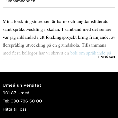
Omnämnanden
Mina forskningsintressen är barn- och ungdomslitteratur
samt språkutveckling i skolan. I samband med det senare
var jag inblandad i ett forskingsprojekt kring främjandet av
flerspråklig utveckling på en grundskola. Tillsammans
med flera kollegor har vi skrivit en
bok om språkande på
+ Visa mer
fritidshemmet
.
Umeå universitet
901 87 Umeå
Tel: 090-786 50 00
Hitta till oss