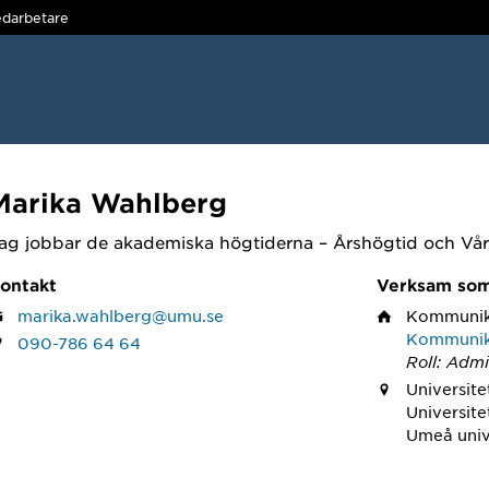
darbetare
Marika Wahlberg
ag jobbar de akademiska högtiderna – Årshögtid och Vå
ontakt
Verksam so
marika.wahlberg@umu.se
Kommunik
Kommunik
090-786 64 64
Roll: Admi
Universite
Universite
Umeå univ