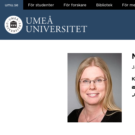
umu.se
För studenter
För forskare
Bibliotek
För me
Hoppa direkt till innehållet
Huvudmenyn dold.
J
K