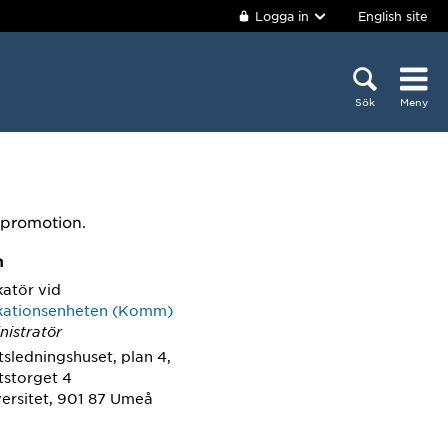
Logga in
English site
Sök
Meny
rpromotion.
m
atör
vid
ationsenheten (Komm)
nistratör
tsledningshuset, plan 4,
tstorget 4
ersitet, 901 87 Umeå