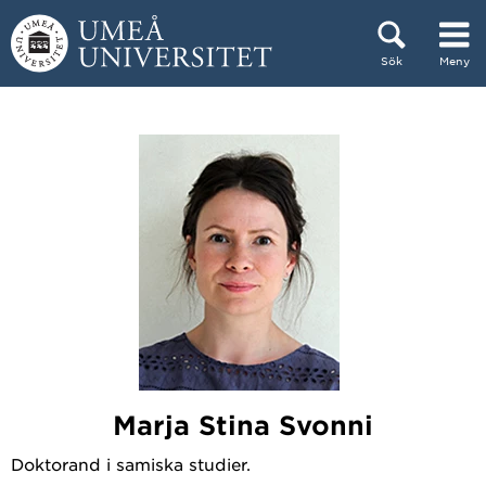
Hoppa direkt till innehållet
Sök
Meny
Huvudmenyn dold.
Marja Stina Svonni
Doktorand i samiska studier.