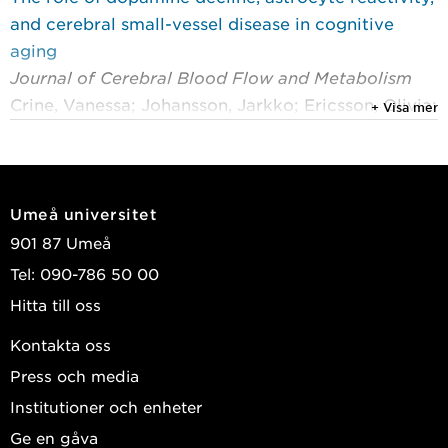
and cerebral small-vessel disease in cognitive
aging
Journal of Cerebral Blood Flow and Metabolism
Crine, Vanessa; Johansson, Jarkko; Ericsson, Olivia;
+ Visa mer
et al.
2026
Global brain maintenance predicts well-preserved
Umeå universitet
cognitive function: a pooled analysis of three
901 87 Umeå
longitudinal population-based Swedish cohorts
Tel: 090-786 50 00
Neurobiology of Aging
, Elsevier 2026, Vol. 167 :
Hitta till oss
42-52
Korkki, Saana M.; Narbutas, Justinas; Salami,
Kontakta oss
Alireza; et al.
Press och media
2025
Institutioner och enheter
Cerebral small-vessel disease severity,
Ge en gåva