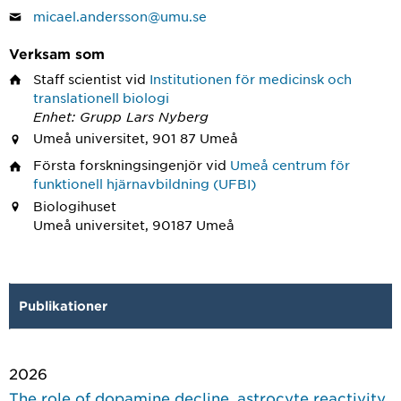
micael.andersson@umu.se
Verksam som
Staff scientist
vid
Institutionen för medicinsk och
translationell biologi
Enhet: Grupp Lars Nyberg
Umeå universitet, 901 87 Umeå
Första forskningsingenjör
vid
Umeå centrum för
funktionell hjärnavbildning (UFBI)
Biologihuset
Umeå universitet, 90187 Umeå
Publikationer
2026
The role of dopamine decline, astrocyte reactivity,