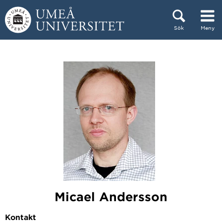
Hoppa direkt till innehållet
Sök
Meny
Huvudmenyn dold.
Micael Andersson
Kontakt