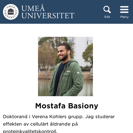
Hoppa direkt till innehållet
Sök
Meny
Huvudmenyn dold.
Mostafa Basiony
Doktorand i Verena Kohlers grupp. Jag studerar
effekten av cellulärt åldrande på
proteinkvalitetskontroll.