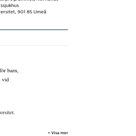
tssjukhus
ersitet, 901 85 Umeå
för barn,
 vid
rsitet.
+ Visa mer