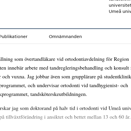
universite
Umeå univ
Publikationer
Omnämnanden
llning som övertandläkare vid ortodontiavdelning för Region
ten innebär arbete med tandregleringsbehandling och konsult 
och vuxna. Jag jobbar även som grupplärare på studentklinik
programmet, och undervisar ortodonti vid tandhygienist- och
kprogrammet, tandsköterskeutbildningen.
orskar jag som doktorand på halv tid i ortodonti vid Umeå unive
 på tillväxtförändring i ansiktet och bettet mellan 13 och 60 år.