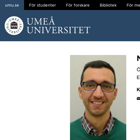
umu.se
För studenter
För forskare
Bibliotek
För me
Hoppa direkt till innehållet
Huvudmenyn dold.
Ö
E
K