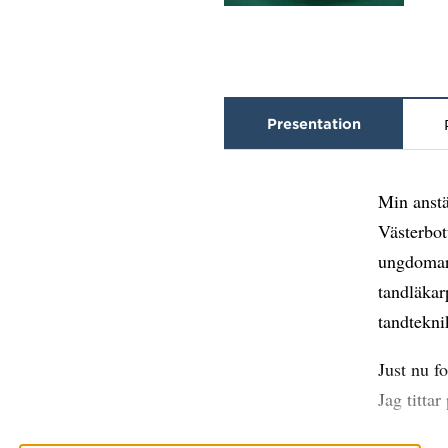
Presentation
Min anstä
Västerbot
ungdomar 
tandläkar
tandtekni
Just nu f
Jag tittar