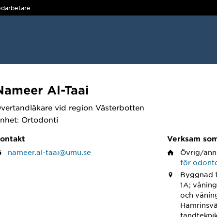
darbetare
Nameer Al-Taai
vertandläkare vid region Västerbotten
nhet: Ortodonti
ontakt
Verksam so
nameer.al-taai@umu.se
Övrig/ann
för odont
Byggnad 1
1A; våning
och vånin
Hamrinsvä
tandtekni