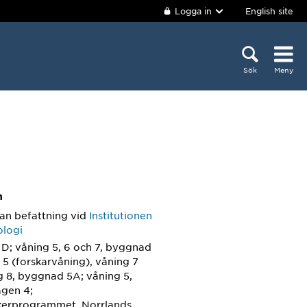
Logga in
English site
Sök
Meny
m
an befattning
vid
Institutionen
ologi
D; våning 5, 6 och 7, byggnad
 5 (forskarvåning), våning 7
g 8, byggnad 5A; våning 5,
gen 4;
kerprogrammet, Norrlands