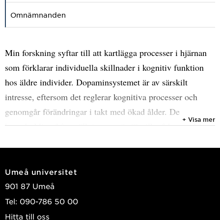
Omnämnanden
Min forskning syftar till att kartlägga processer i hjärnan
som förklarar individuella skillnader i kognitiv funktion
hos äldre individer. Dopaminsystemet är av särskilt
intresse, eftersom det reglerar kognitiva processer och
genomgår förändringar i takt med ökad ålder. De
+ Visa mer
huvudsakliga frågeställningarna är (i) vilka faktorer driver
dopaminförlust vid normalt åldrande? och (ii) hur påverkas
kognitiva förmågor av dopaminförlust? Dessa
frågeställningar undersöks i huvudsak inom ”the
Umeå universitet
Cognition, Brain, and Aging (COBRA) study”. COBRA
901 87 Umeå
drivs av forskare vid Umeå Universitet, Karolinska
Tel: 090-786 50 00
Institutet, Göteborgs Universitet, samt Max Planck
Hitta till oss