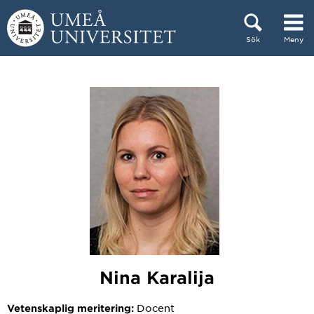
Hoppa direkt till innehållet
Sök
Meny
Huvudmenyn dold.
Nina Karalija
Docent
Vetenskaplig meritering: