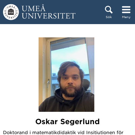
Hoppa direkt till innehållet
Sök
Meny
Huvudmenyn dold.
Oskar Segerlund
Doktorand i matematikdidaktik vid Insitiutionen för