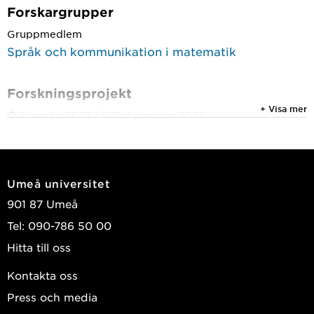
Forskargrupper
Gruppmedlem
Språk och kommunikation i matematik
Forskningsprojekt
+ Visa mer
1 januari 2022 till 31 december 2026
Elevers (brist på) förståelse av matematiska texter
Umeå universitet
901 87 Umeå
Tel: 090-786 50 00
Hitta till oss
Kontakta oss
Press och media