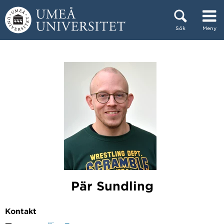
Hoppa direkt till innehållet
Sök
Meny
Huvudmenyn dold.
Pär Sundling
Kontakt