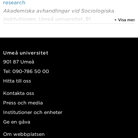
research
Akademiska avhandlingar vid Sociologiska
institutionen, Umeå universitet
, 91
+ Visa mer
Sundling, Pär
2023
Author contributions and allocation of authorship
Umeå universitet
credit: testing the validity of different counting
901 87 Umeå
methods in the field of chemical biology
Tel: 090-786 50 00
Scientometrics
, Springer 2023, Vol. 128 : 2737-
Hitta till oss
2762
Sundling, Pär
Kontakta oss
Press och media
2017
Library and information science according to the
Institutioner och enheter
citing pattern of students: a bibliometric study
Ge en gåva
Information research
, Vol. 22, (1)
Om webbplatsen
Sundling, Pär