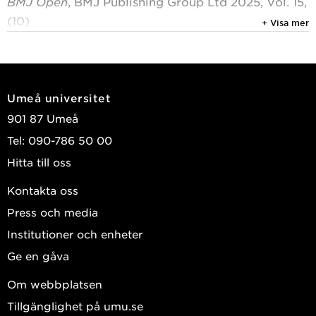
BMJ Open
, BMJ Publishing Group Ltd 2025, Vol. 15,
(10)
+ Visa mer
Pebalo, Pebolo Francis; Kimera, Emmanuel; Nkulu
Kalengayi, Faustine; et al.
Visa publikationer i DiVA
Umeå universitet
901 87 Umeå
Tel: 090-786 50 00
Hitta till oss
Kontakta oss
Press och media
Institutioner och enheter
Ge en gåva
Om webbplatsen
Tillgänglighet på umu.se