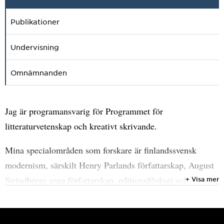
Publikationer
Undervisning
Omnämnanden
Jag är programansvarig för Programmet för
litteraturvetenskap och kreativt skrivande.
Mina specialområden som forskare är finlandssvensk
modernism, särskilt Henry Parlands författarskap, August
Strindbergs sena författarskap, editionsfilologi och
+ Visa mer
vetenskapligt redaktörsarbete.
Min senaste artikel är ”Sanningen sipprar fram i