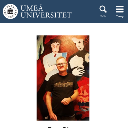
Hoppa direkt till innehållet
Sök
Meny
Huvudmenyn dold.