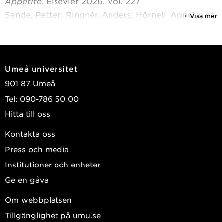
Appetite
, Elsevier 2026, Vol. 227
Sande, Petter; Ringnér, Anders; Hörnell, Agneta; et
+ Visa mer
al.
Visa publikationer i DiVA
Umeå universitet
901 87 Umeå
Tel: 090-786 50 00
Hitta till oss
Kontakta oss
Press och media
Institutioner och enheter
Ge en gåva
Om webbplatsen
Tillgänglighet på umu.se