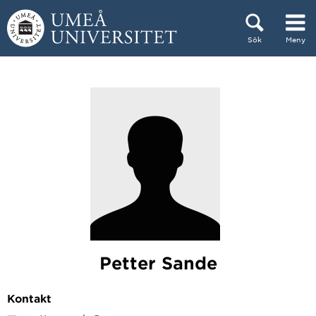
Hoppa direkt till innehållet
Sök
Meny
Huvudmenyn dold.
Petter Sande
Kontakt