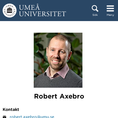
Hoppa direkt till innehållet
Sök
Meny
Huvudmenyn dold.
Robert Axebro
Kontakt
robert.axebro@umu.se