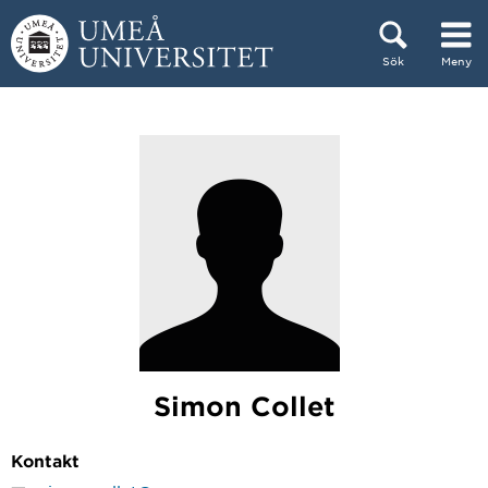
Hoppa direkt till innehållet
Sök
Meny
Huvudmenyn dold.
Simon Collet
Kontakt