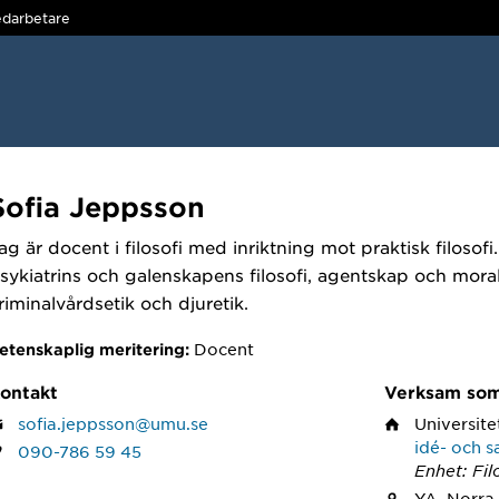
darbetare
Sofia Jeppsson
ag är docent i filosofi med inriktning mot praktisk filosof
sykiatrins och galenskapens filosofi, agentskap och moral
riminalvårdsetik och djuretik.
Docent
etenskaplig meritering:
ontakt
Verksam so
sofia.jeppsson@umu.se
Universite
idé- och s
090-786 59 45
Enhet: Fil
YA, Norra