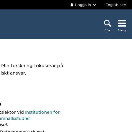
Logga in
English site
Sök
Meny
i. Min forskning fokuserar på
iskt ansvar,
m
tslektor
vid
Institutionen för
amhällsstudier
osofi
 Beteendevetarhuset,