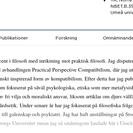
NBET.B.3
Umeå univ
Publikationer
Forskning
Omnämnand
cent i filosofi med inriktning mot praktisk filosofi. Jag dispute
avhandlingen Practical Perspective Compatibilism, där jag u
nskt inspirerad form av kompatibilism. Efter detta har jag pub
som fokuserat på såväl psykologiska, etiska som mer metafysis
av fri vilja och moraliskt ansvar, liksom artiklar om djurs välf
årdsetik. Under senare år har jag fokuserat på filosofiska fråg
e till galenskap och psykiatri. Jag har haft anställningar på S
orgs Universitet innan jag så småningom landade här i Umeå