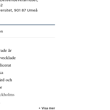
52
ersitet, 901 87 Umeå
en
rade år
tvecklade
licerat
ka
ärd och
or
tockholms
.
+ Visa mer