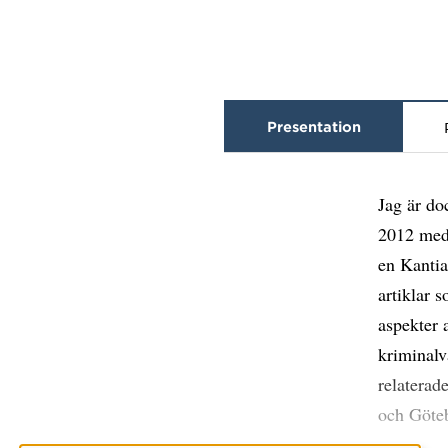
Presentation
Jag är do
2012 med 
en Kantia
artiklar 
aspekter 
kriminalv
relaterad
och Göteb