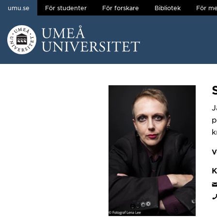
umu.se
För studenter
För forskare
Bibliotek
För me
Hoppa direkt till innehållet
Huvudmenyn dold.
J
p
k
V
K