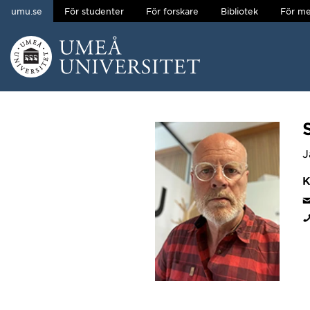
umu.se
För studenter
För forskare
Bibliotek
För me
Hoppa direkt till innehållet
Huvudmenyn dold.
J
K