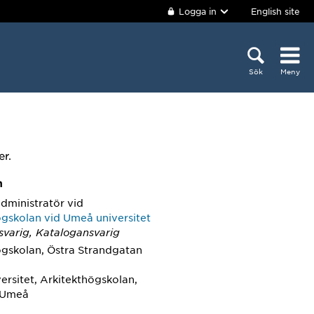
Logga in
English site
Sök
Meny
er.
m
administratör
vid
ögskolan vid Umeå universitet
nsvarig, Katalogansvarig
ögskolan, Östra Strandgatan
ersitet, Arkitekthögskolan,
 Umeå