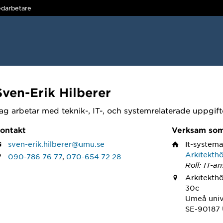
darbetare
Sven-Erik Hilberer
ag arbetar med teknik-, IT-, och systemrelaterade uppgift
ontakt
Verksam so
sven-erik.hilberer@umu.se
It-system
Arkitekth
090-786 76 77
,
070-654 72 28
Roll: IT-a
Arkitekth
30c
Umeå univ
SE-90187