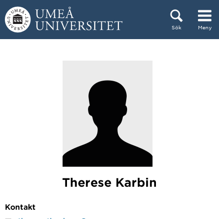
Hoppa direkt till innehållet
Sök
Meny
Huvudmenyn dold.
Therese Karbin
Kontakt