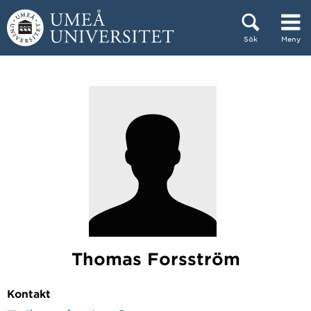
Hoppa direkt till innehållet
Sök
Meny
Huvudmenyn dold.
Thomas Forsström
Kontakt