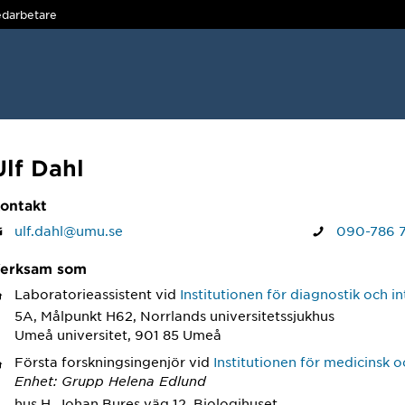
darbetare
Ulf Dahl
ontakt
ulf.dahl@umu.se
090-786 7
erksam som
Laboratorieassistent
vid
Institutionen för diagnostik och i
5A, Målpunkt H62, Norrlands universitetssjukhus
Umeå universitet, 901 85 Umeå
Första forskningsingenjör
vid
Institutionen för medicinsk o
Enhet: Grupp Helena Edlund
hus H, Johan Bures väg 12, Biologihuset