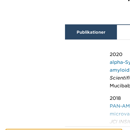
Publikationer
2020
alpha-Sy
amyloid 
Scientif
Mucibabi
2018
PAN-AMP
microvas
JCI INS
(12)