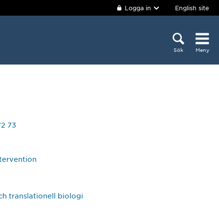
Logga in
English site
Sök
Meny
2 73
ntervention
ch translationell biologi