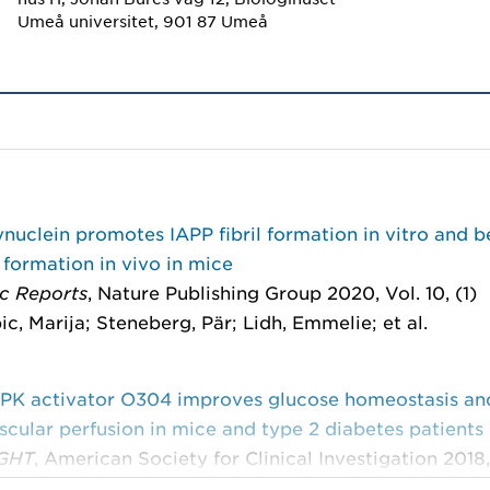
Umeå universitet, 901 87 Umeå
nuclein promotes IAPP fibril formation in vitro and b
formation in vivo in mice
ic Reports
, Nature Publishing Group 2020, Vol. 10, (1)
c, Marija; Steneberg, Pär; Lidh, Emmelie; et al.
K activator O304 improves glucose homeostasis an
cular perfusion in mice and type 2 diabetes patients
IGHT
, American Society for Clinical Investigation 2018,