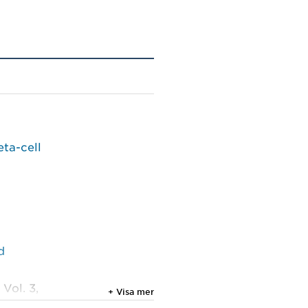
eta-cell
d
 Vol. 3,
+ Visa mer