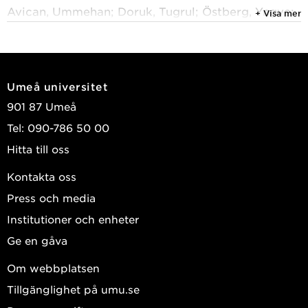
Avican, Ummehan; Doruk, Tugrul; Östberg, Yngve;
+ Visa mer
et al.
2010
Novel role for a bacterial nucleoid protein in
Umeå universitet
translation of mRNAs with suboptimal ribosome-
901 87 Umeå
binding sites
Tel: 090-786 50 00
Genes & Development
, Vol. 24, (13) : 1345-1350
Hitta till oss
Park, Hyun-Sook; Östberg, Yngve; Johansson,
Jörgen; et al.
Kontakta oss
Press och media
2008
An RND-type efflux system in Borrelia burgdorferi
Institutioner och enheter
is involved in virulence and resistance to
Ge en gåva
antimicrobial compounds
Om webbplatsen
PLoS Pathogenicity
, Vol. 4, (2) : e1000009-
Tillgänglighet på umu.se
Bunikis, Ignas; Denker, Katrin; Östberg, Yngve; et