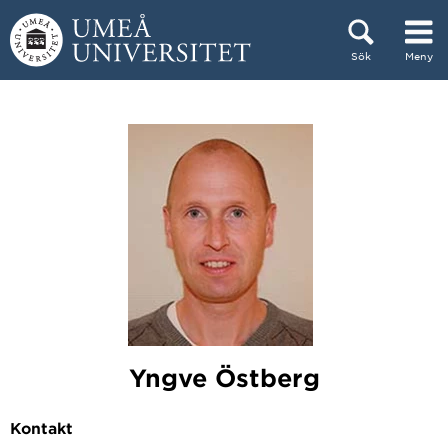
Hoppa direkt till innehållet
Sök
Meny
Huvudmenyn dold.
Yngve Östberg
Kontakt